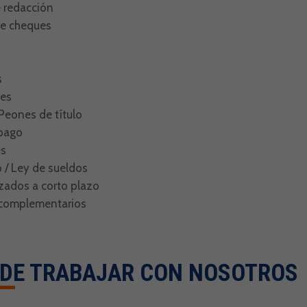
e redacción
de cheques
s
les
 Peones de título
 pago
es
 / Ley de sueldos
zados a corto plazo
s complementarios
 DE TRABAJAR CON NOSOTROS