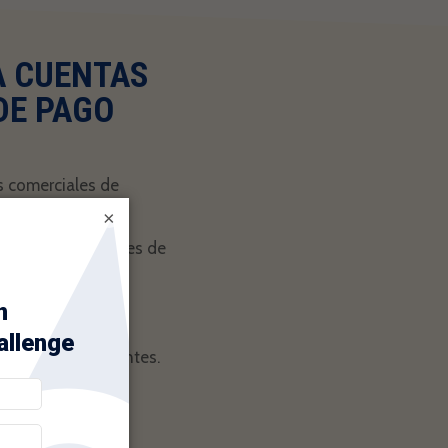
A CUENTAS
DE PAGO
s comerciales de
×
etos y convenientes de
 a los que se ha
pilación de
ca más.
asos e inconvenientes.
s y un servicio al
lo antes posible!