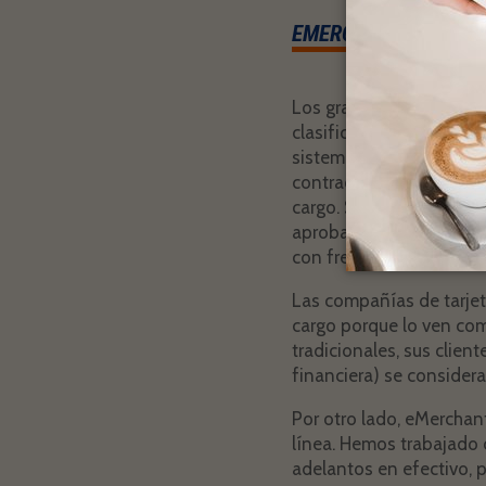
EMERCHANT AUTHORI
Los grandes bancos e in
clasifican su negocio co
sistemas están diseñad
contracargos). Incluso 
cargo. Sin embargo, est
aprobado, te costará mu
con frecuencia, su cuent
Las compañías de tarjet
cargo porque lo ven como
tradicionales, sus clie
financiera) se consider
Por otro lado, eMerchan
línea. Hemos trabajado
adelantos en efectivo, p