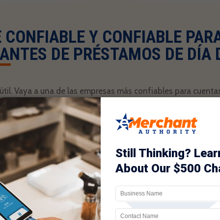
 CONFIABLE Y CONFIABLE PAR
ANTES DE PRÉSTAMOS DE DÍA 
til. Vaya a una de las empresas más confiables para cuenta
o: eMerchant Authority.
brindado a los prestamistas de día de pago servicios compl
. Entendemos las necesidades de la industria y los desafíos
 está cansado de la burocracia y el proceso circular de reco
se alegrará de no tener que volver a entrar en un banco nun
mplificado nuestro proceso de solicitud para minimizar retr
 experiencia en la industria, una amplia selección de servicio
tener su cuenta de comerciante de préstamos de día de pago 