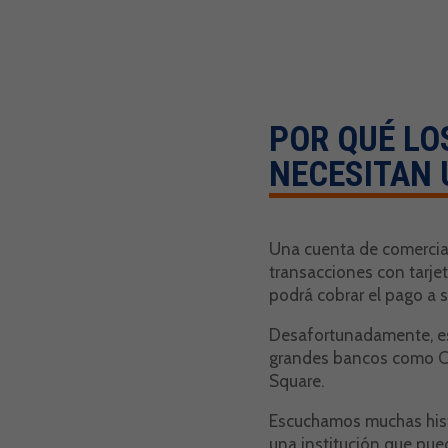
POR QUÉ LO
NECESITAN 
Una cuenta de comercian
transacciones con tarjet
podrá cobrar el pago a s
Desafortunadamente, es 
grandes bancos como Ch
Square.
Escuchamos muchas histo
una institución que pue