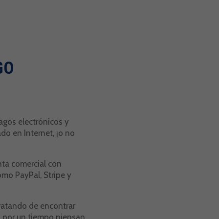
GO
agos electrónicos y
do en Internet, ¡o no
nta comercial con
mo PayPal, Stripe y
tratando de encontrar
y por un tiempo piensan