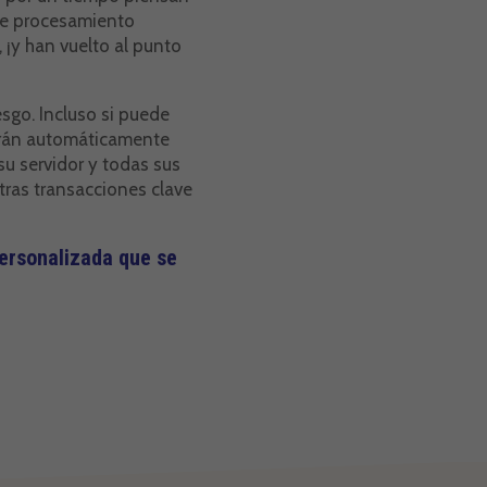
 de procesamiento
 ¡y han vuelto al punto
esgo. Incluso si puede
marán automáticamente
u servidor y todas sus
tras transacciones clave
personalizada que se