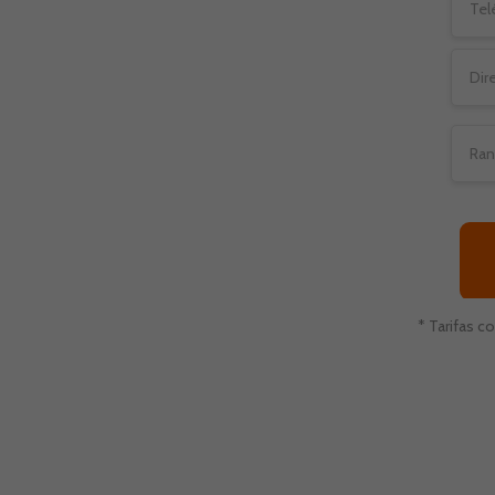
préstamos de día de pago y
 préstamos a corto plazo
efectivo para emergencias
nen un buen historial
prestamistas en línea
e de administrar sus
Así es como puede ayudar
* Tarifas 