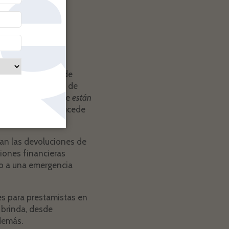
línea, por lo que
a y rentable, sus
n llamado índice de
% en devoluciones de
 que es posible que
están
nta de que esto sucede
tan las devoluciones de
ciones financieras
do a una emergencia
es para prestamistas en
 brinda, desde
demás.