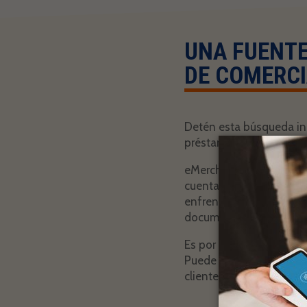
UNA FUENTE
DE COMERCI
Detén esta búsqueda inú
préstamos de día de pag
eMerchant Authority ha 
cuentas de comerciantes
enfrentado. Sabemos que
documentos y firmas, y 
Es por eso que hemos si
Puede contar con nuestra
cliente amigable, ¡y ob