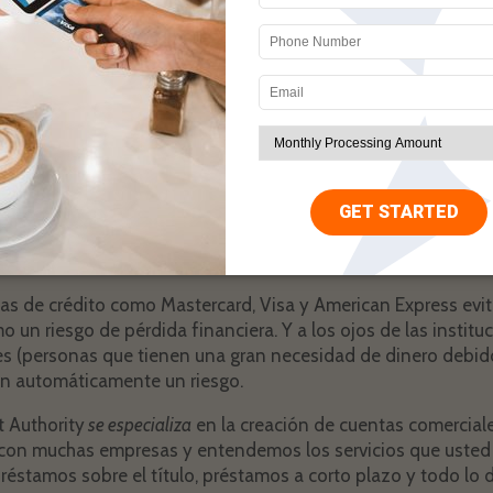
TY FRENTE A LOS BANCOS TRADICIONALES
stituciones no comprenden la industria de los préstamos en 
mo de alto riesgo. Incluso si usted es una empresa establecid
os para marcar un número excesivo de contracargos (tambié
impondrán una multa a una cuenta o factura que supere el 2
o es un hecho típico en los préstamos de día de pago, por lo
cho. Y como dijimos anteriormente, una vez que se den cue
a se cerrará sin previo aviso y paralizará su negocio.
as de crédito como Mastercard, Visa y American Express evi
 un riesgo de pérdida financiera. Y a los ojos de las institu
ntes (personas que tienen una gran necesidad de dinero debi
an automáticamente un riesgo.
t Authority
se especializa
en la creación de cuentas comercial
 con muchas empresas y entendemos los servicios que usted
réstamos sobre el título, préstamos a corto plazo y todo lo 