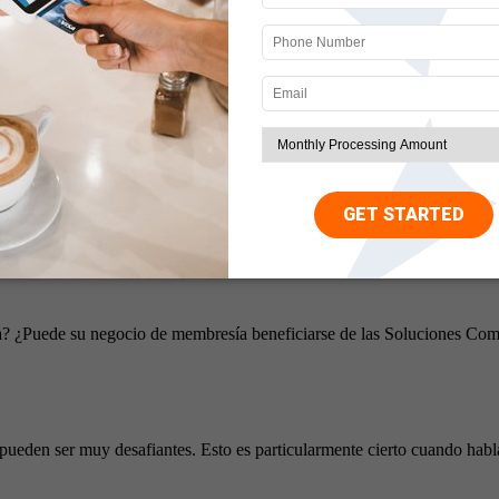
on procesamiento de tarjetas de crédito si se encuentra en la industria 
n suscripción hace que las instituciones financieras sean reacias a asu
miento de pagos y para configurar su cuenta de comerciante de market
 ¿Puede su negocio de membresía beneficiarse de las Soluciones Come
pueden ser muy desafiantes. Esto es particularmente cierto cuando habl