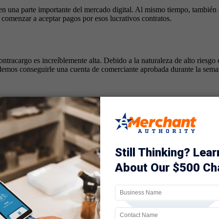
en una parte importante del mercado digital. Al mismo tiempo, también
 comenzar a aceptar pagos por esos lucrativos contratos.
contracargo es increíblemente alta. Debido a la naturaleza de alto riesg
odemos conseguirle una cuenta de comerciante aprobada durante la sema
r una cuenta de comerciante. Podemos encargarnos de todo tu Negocio de
a abrir una cuenta de comerciante con grandes bancos como Chase, Well
 se apruebe su cuenta de comerciante.
tas comerciales de juegos de casino y en línea. Apoyamos cuentas de alt