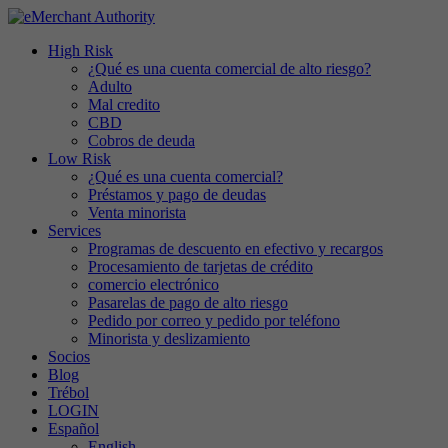
High Risk
¿Qué es una cuenta comercial de alto riesgo?
Adulto
Mal credito
CBD
Cobros de deuda
Low Risk
¿Qué es una cuenta comercial?
Préstamos y pago de deudas
Venta minorista
Services
Programas de descuento en efectivo y recargos
Procesamiento de tarjetas de crédito
comercio electrónico
Pasarelas de pago de alto riesgo
Pedido por correo y pedido por teléfono
Minorista y deslizamiento
Socios
Blog
Trébol
LOGIN
Español
English