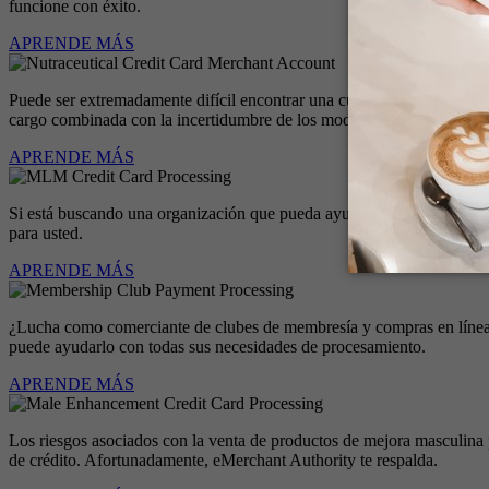
funcione con éxito.
APRENDE MÁS
Puede ser extremadamente difícil encontrar una cuenta de comerciante c
cargo combinada con la incertidumbre de los modelos de pago basados e
APRENDE MÁS
Si está buscando una organización que pueda ayudarlo con el procesa
para usted.
APRENDE MÁS
¿Lucha como comerciante de clubes de membresía y compras en línea?
puede ayudarlo con todas sus necesidades de procesamiento.
APRENDE MÁS
Los riesgos asociados con la venta de productos de mejora masculina 
de crédito. Afortunadamente, eMerchant Authority te respalda.