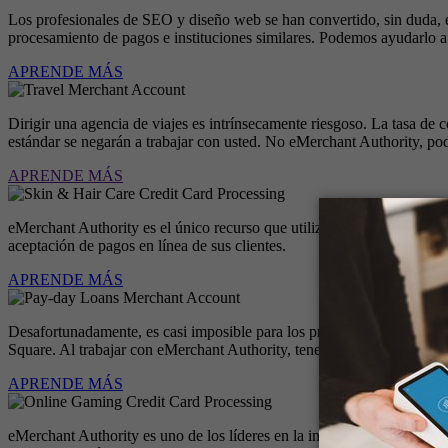
Los profesionales de SEO y diseño web se han convertido, sin duda, 
procesamiento de pagos e instituciones similares. Podemos ayudarlo a
APRENDE MÁS
Dirigir una agencia de viajes es intrínsecamente riesgoso. La tasa de 
estándar se negarán a trabajar con usted. No eMerchant Authority, p
APRENDE MÁS
eMerchant Authority es el único recurso que utilizará para configura
aceptación de pagos en línea de sus clientes.
APRENDE MÁS
Desafortunadamente, es casi imposible para los prestamistas en líne
Square. Al trabajar con eMerchant Authority, tenemos la red para que
APRENDE MÁS
eMerchant Authority es uno de los líderes en la industria de las cuen