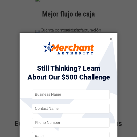
Mejor flujo de caja
×
Aceptar y programar pagos
recurrentes
Ingresos incrementados
Evite pérdidas por cheques sin fondos