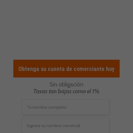
crédito y débito, eMerchant Authority
es el servicio principal del mercado.
Cualquier cliente interesado debería
comenzar su solicitud de comerciante
hoy.
Obtenga su cuenta de comerciante hoy
Sin obligación
Tasas tan bajas como el 1%